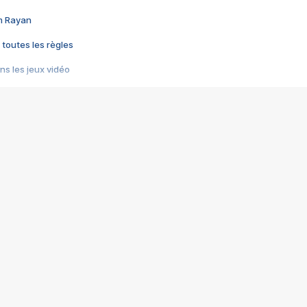
im Rayan
 toutes les règles
s les jeux vidéo
us choquant de Rockstar ? - Le scandale BULLY
e plus moche de Steam
du RÊVE tourne au CAUCHEMAR
pendant 8 heures
it… à tort
umiliés par un jeu vidéo
ire - Final Fantasy 8
ti un empire - Age of Empires
story DOFUS