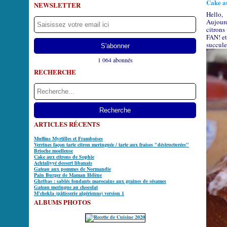
Cake au
NEWSLETTER
Hello,
Aujourd
citrons
FAN! et
succule
1 064 abonnés
RECHERCHE
ARTICLES RÉCENTS
Muffins Myrtilles et Framboises
Verrines façon tarte citron meringuée / tarte aux fraises "déstructurées"
Brioche moelleuse
Cake aux citrons de Sophie
Achtaliyyé dessert libanais
Gateau aux pommes de Normandie
Pain Burger de Maman Hélène
Ghribas : sablés fondants marocains aux graines de sésames
Gateau meringue au chocolat
M'chekla (pâtisserie algérienne) version 1
ALBUMS PHOTOS