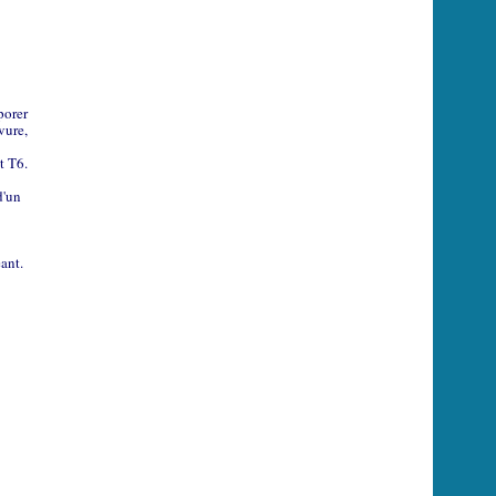
porer
vure,
t T6.
d'un
ant.