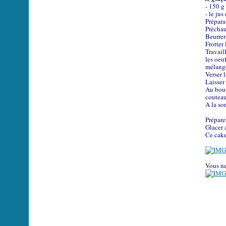
- 150 g
- le jus
Prépara
Préchau
Beurrer
Frotter 
Travail
les oeuf
mélange
Verser 
Laisser
Au bout
couteau
A la sor
Prépare
Glacer 
Ce cake
Vous ne