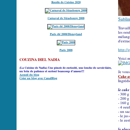
Recette de Cuisine 2020
Sublim
Carnaval de Strasbourg 2008
Travail
les oeuf
Paris été 2008/Disneyland
mélange
d'extra
http://
Paris 2008
Voici m
COUZINA DIEL NADIA
(La Cuisine de Nadia) Une pincée de curiosité, une louche de savoir-faire,
Je vous 
un brin de patience et surtout beaucoup d'amour!!!
Accueil du blog
Cake a
Créer un blog avec CanalBlog
Ingrédi
le cake
- 300 g
- 200 
- 160 g
- 4 oeu
- un sa
- le jus
- le ze
le glaç