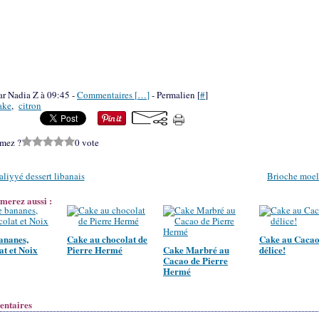
ar Nadia Z à 09:45 -
Commentaires [
…
]
- Permalien [
#
]
ake
,
citron
imez ?
0 vote
liyyé dessert libanais
Brioche moel
merez aussi :
ananes,
Cake au chocolat de
Cake au Cacao.
at et Noix
Pierre Hermé
Cake Marbré au
délice!
Cacao de Pierre
Hermé
ntaires