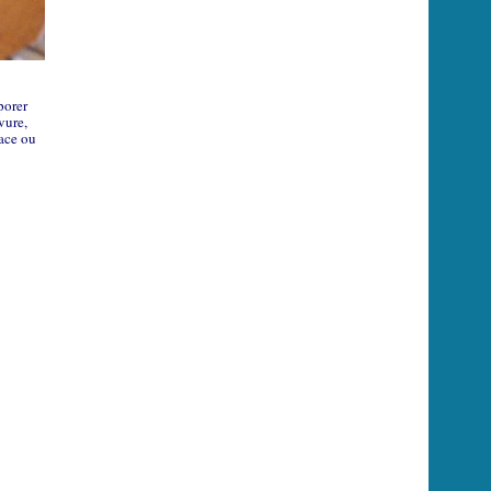
porer
vure,
dace ou