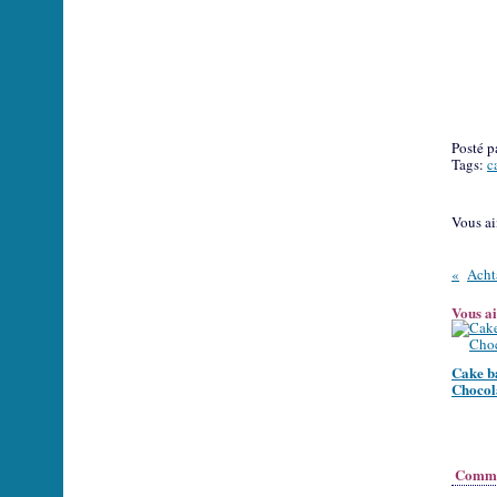
Posté p
Tags:
c
Vous a
Achta
Vous ai
Cake b
Chocol
Comme