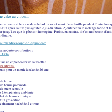
e cake au citron...
ler le beurre et le sucre dans le bol du robot muni d'une feuille pendant 2 min. Incor
s l'un après l'autre puis ajouter le jus du citron. Ajouter enfin le mélange farine et le
r jusqu'à ce que la pâte soit homogène. Parfois, en cuisine, il n'est nul besoin d'au
ordinaire.
gourmandises-sophie.blogspot.com
a modeste contribution :
fais un copier-coller de sa recette :
ux citrons
ents pour un moule à cake de 26 cm:
 de farine
g de beurre pommade
 de sucre semoule
fs à température ambiante
chet de levure chimique
 d'un gros citron
ste finement haché de 2 citrons
age